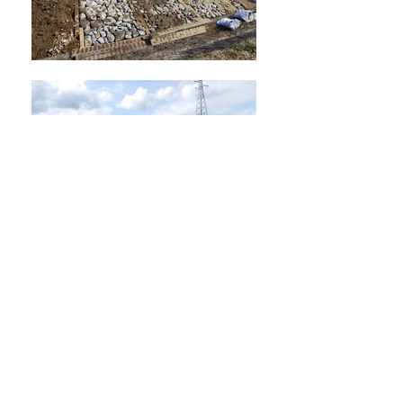
平成27年度県単河川改修工事
​(一)保科川 長野市小出橋
戻る